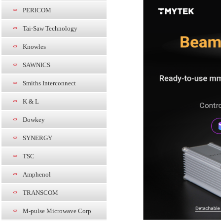
PERICOM
Tai-Saw Technology
Knowles
SAWNICS
Smiths Interconnect
K & L
Dowkey
SYNERGY
TSC
Amphenol
TRANSCOM
M-pulse Microwave Corp