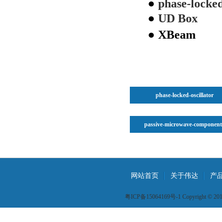
●
phase-locked
●
UD Box
●
XBeam
phase-locked-oscillator
passive-microwave-component
网站首页
关于伟达
产
粤ICP备15064169号-1 Copyright © 2015 W