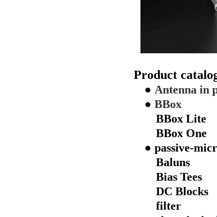
Product catal
●
Antenna in 
●
BBox
BBox Lite
BBox One
●
passive-mic
Baluns
Bias Tees
DC Blocks
filter