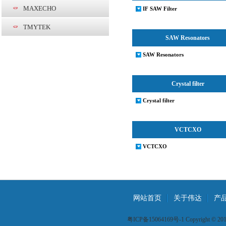
MAXECHO
IF SAW Filter
TMYTEK
SAW Resonators
SAW Resonators
Crystal filter
Crystal filter
VCTCXO
VCTCXO
网站首页
关于伟达
产
粤ICP备15064169号-1 Copyright © 2015 W