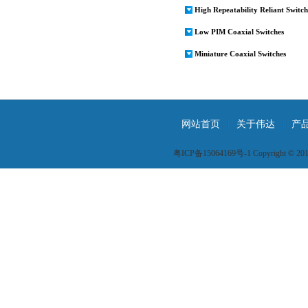
High Repeatability Reliant Switch
Low PIM Coaxial Switches
Miniature Coaxial Switches
网站首页
关于伟达
产
粤ICP备15064169号-1 Copyright © 2015 W