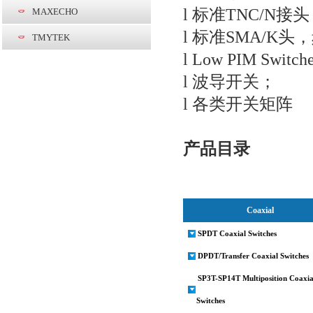
l
标准
TNC/N
接头
MAXECHO
l
标准
SMA/K
头，
TMYTEK
l
Low PIM Switche
l
波导开关；
l
各类开关矩阵
产品目录
Coaxial
SPDT Coaxial Switches
DPDT/Transfer Coaxial Switches
SP3T-SP14T Multiposition Coaxia
Switches