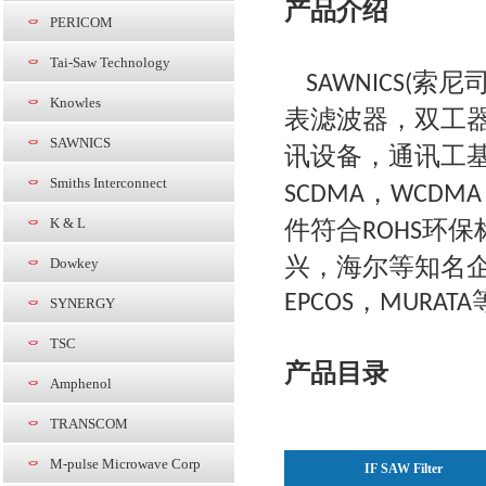
产品介绍
PERICOM
Tai-Saw Technology
索尼
SAWNICS(
Knowles
表滤波器，双工
SAWNICS
讯设备，通讯工
Smiths Interconnect
，
SCDMA
WCDMA
K & L
件符合
环保
ROHS
兴，海尔等知名
Dowkey
，
EPCOS
MURATA
SYNERGY
TSC
产品目录
Amphenol
TRANSCOM
M-pulse Microwave Corp
IF SAW Filter